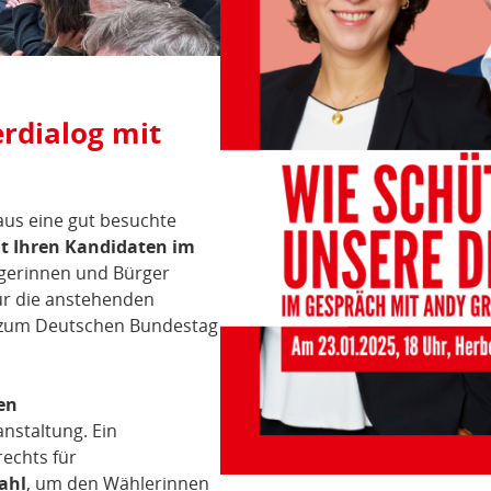
rdialog mit
aus eine gut besuchte
t Ihren Kandidaten im
rgerinnen und Bürger
ür die anstehenden
 zum Deutschen Bundestag
en
nstaltung. Ein
echts für
ahl
, um den Wählerinnen