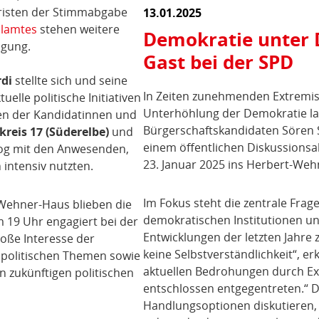
risten der Stimmabgabe
13.01.2025
lamtes
stehen weitere
Demokratie unter 
ügung.
Gast bei der SPD
di
stellte sich und seine
In Zeiten zunehmenden Extremi
uelle politische Initiativen
Unterhöhlung der Demokratie la
en der Kandidatinnen und
Bürgerschaftskandidaten Sören
reis 17 (Süderelbe)
und
einem öffentlichen Diskussions
alog mit den Anwesenden,
23. Januar 2025 ins Herbert-Weh
 intensiv nutzten.
Im Fokus steht die zentrale Frag
-Wehner-Haus blieben die
demokratischen Institutionen und
 19 Uhr engagiert bei der
Entwicklungen der letzten Jahre 
oße Interesse der
keine Selbstverständlichkeit“, e
politischen Themen sowie
aktuellen Bedrohungen durch Ex
 zukünftigen politischen
entschlossen entgegentreten.“ De
Handlungsoptionen diskutieren,