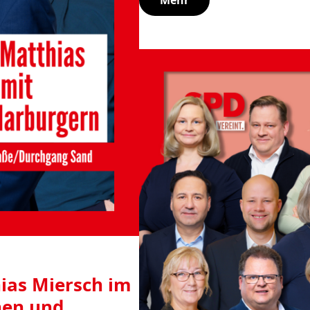
ias Miersch im
nen und