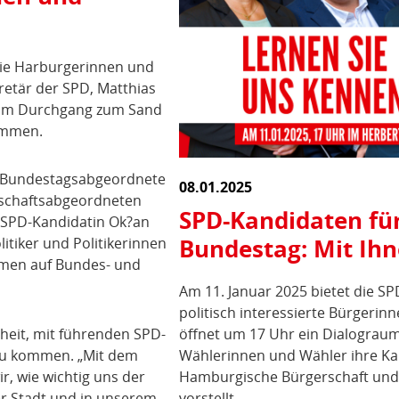
die Harburgerinnen und
retär der SPD, Matthias
e am Durchgang zum Sand
ommen.
-Bundestagsabgeordnete
08.01.2025
rschaftsabgeordneten
SPD-Kandidaten fü
 SPD-Kandidatin Ok?an
Bundestag: Mit Ih
tiker und Politikerinnen
emen auf Bundes- und
Am 11. Januar 2025 bietet die 
politisch interessierte Bürgeri
nheit, mit führenden SPD-
öffnet um 17 Uhr ein Dialograu
 zu kommen. „Mit dem
Wählerinnen und Wähler ihre Ka
r, wie wichtig uns der
Hamburgische Bürgerschaft und
r Stadt und in unserem
vorstellt.