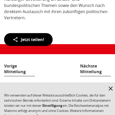
bundespolitischen Themen sowie den Wunsch nach
direktem Austausch mit ihren zukünftigen politischen
Vertretern.
Teilen
Jetzt teilen!
der
Seite:
Vorige
Nächste
Mitteilung
Mitteilung
Hinw
Fußbereich
Kontakt
Datenschutz
Weiterführende
ausb
Links/Kleingedrucktes
Impressum
Cookies
Wir verwenden auf dieser Website ausschließlich Cookies, die für den
technischen Betrieb erforderlich sind. Externe Inhalte von Drittanbietern
Copyright 2026 SPD
binden wir nur mit deiner
Einwilligung
ein. Die Reichweitenanalyse mit
Matomo erfolgt anonym und ohne Cookies. Weitere Informationen